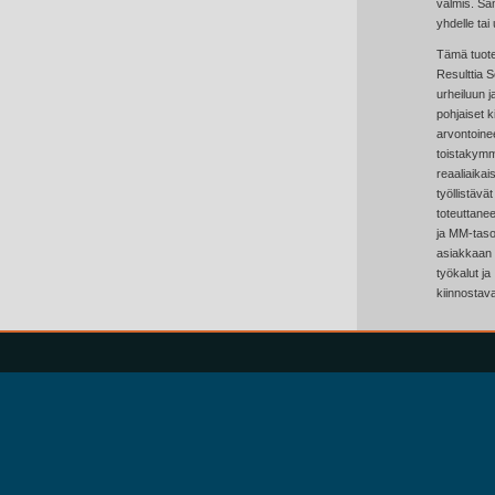
valmis. Sam
yhdelle tai
Tämä tuote 
Resulttia 
urheiluun ja
pohjaiset k
arvontoinee
toistakymm
reaaliaikai
työllistäv
toteuttanee
ja MM-tason
asiakkaan o
työkalut ja
kiinnostava