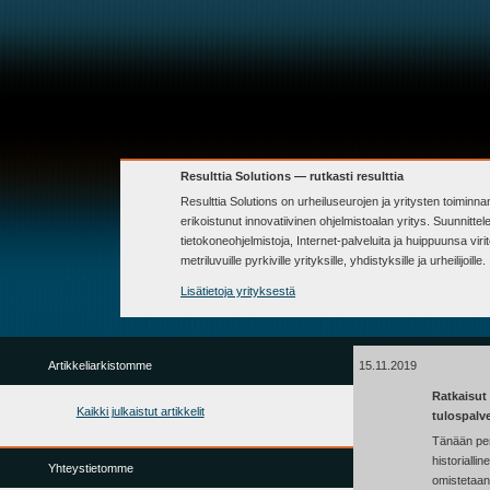
Resulttia Solutions — rutkasti resulttia
Resulttia Solutions on urheiluseurojen ja yritysten toiminn
erikoistunut innovatiivinen ohjelmistoalan yritys. Suunnit
tietokoneohjelmistoja, Internet-palveluita ja huippuunsa virite
metriluvuille pyrkiville yrityksille, yhdistyksille ja urheilijoille.
Lisätietoja yrityksestä
Artikkeliarkistomme
15.11.2019
Ratkaisut 
Kaikki julkaistut artikkelit
tulospalv
Tänään per
historialli
Yhteystietomme
omistetaan