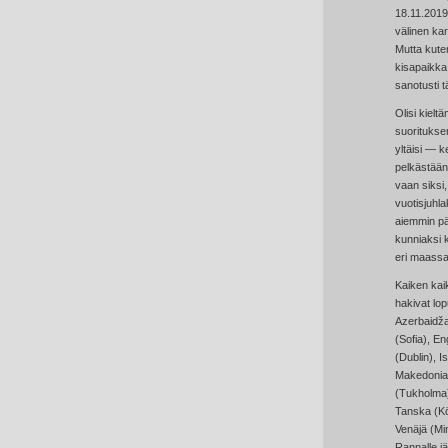
18.11.2019
välinen kar
Mutta kuten
kisapaikka 
sanotusti 
Olisi kielt
suoritukse
yltäisi — k
pelkästään 
vaan siksi,
vuotisjuhla
aiemmin pä
kunniaksi k
eri maass
Kaiken kai
hakivat lo
Azerbaidža
(Sofia), En
(Dublin), I
Makedonia 
(Tukholma)
Tanska (Kö
Venäjä (Min
Rannalle jä