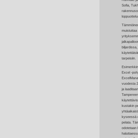
Sofia, Tukh
rakennuson
loppuottelu
Tämmöinen 
muistuttaa R
yrityksemm
jalkapallo
biljardissa,
käytettäisi
tarpeisiin.
Esimerkkin
Excel
-poh
ExcelManag
vuodesta 2
ja laaditaa
Tampereen f
käytettävis
kustakin pe
yhtäaikaist
kyseessä o
pelata. Tä
odotetaan 
haluttaessa