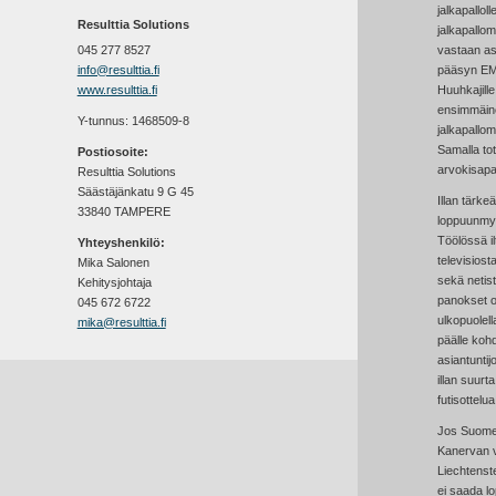
jalkapallo
Resulttia Solutions
jalkapallo
045 277 8527
vastaan as
info@resulttia.fi
pääsyn EM-k
www.resulttia.fi
Huuhkajille
ensimmäin
Y-tunnus: 1468509-8
jalkapallo
Samalla to
Postiosoite:
arvokisapa
Resulttia Solutions
Säästäjänkatu 9 G 45
Illan tärk
33840 TAMPERE
loppuunmyy
Töölössä il
Yhteyshenkilö:
televisiost
Mika Salonen
sekä netist
Kehitysjohtaja
panokset on
045 672 6722
ulkopuolell
mika@resulttia.fi
päälle kohd
asiantuntij
illan suurt
futisottelu
Jos Suome
Kanervan v
Liechtenst
ei saada lo